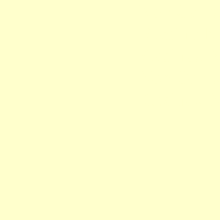
Non Gams
Casino N
Casinos 
Non Gams
Casinos 