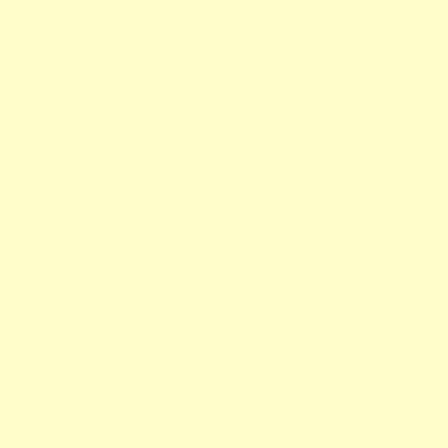
Casinos 