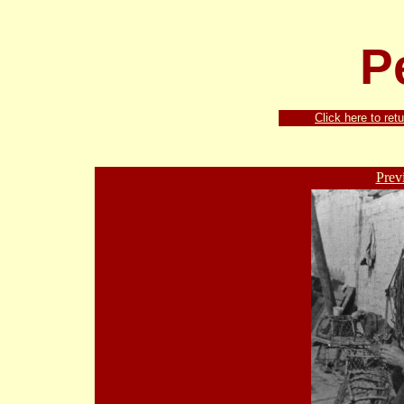
Non Gamstop Casinos
New Betting Sites
Betting Webs
P
Click here to ret
Prev