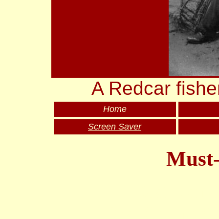
A Redcar fishe
Home
Screen Saver
Must-
Best Non 
Best Casino S