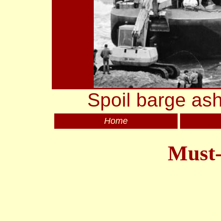
Spoil barge as
Home
Must-
Best Non 
Best Casino S