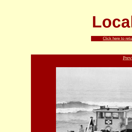
Non Gamstop Casinos
New Betting Sites
Betting Webs
Loca
Click here to ret
Prev