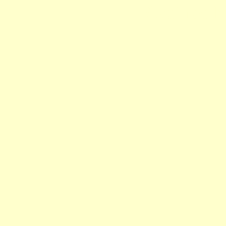
Casinos 