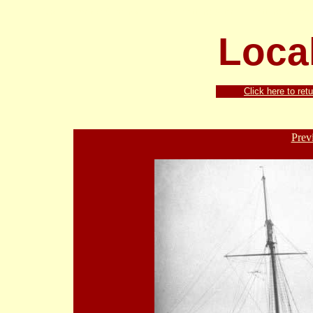
Non Gamstop Casinos
New Betting Sites
Betting Webs
Loca
Click here to ret
Prev