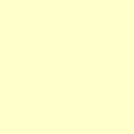
Onli
Non Ga
Non Ga
Non Ga
Non Gams
Casino N
Casinos 
Non Gams
Casinos 