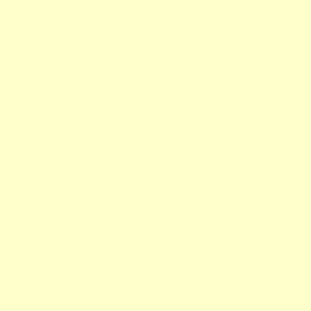
Non Gamstop
Non Gams
UK Casino
UK Online Cas
Slots N
Best Non 
Non Gams
Non Ga
Best Non 
Non Gams